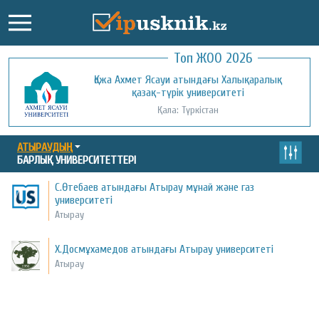
Топ ЖОО 2026
Қожа Ахмет Ясауи атындағы Халықаралық
Қызылорда ашық университеті
қазақ-түрік университеті
Қала: Қызылорда
Қала: Түркістан
АТЫРАУДЫҢ
БАРЛЫҚ УНИВЕРСИТЕТТЕРІ
С.Өтебаев атындағы Атырау мұнай және газ
университеті
Атырау
Х.Досмұхамедов атындағы Атырау университеті
Атырау