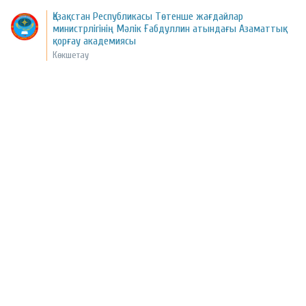
Қазақстан Республикасы Төтенше жағдайлар
министрлігінің Мәлік Ғабдуллин атындағы Азаматтық
қорғау академиясы
Көкшетау