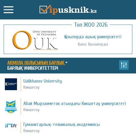
Топ ЖОО 2026
Қожа Ахмет Ясауи атындағы Халықаралық
Қызылорда ашық университеті
қазақ-түрік университеті
Қала: Қызылорда
Қала: Түркістан
АҚМОЛА ОБЛЫСЫНЫҢ БАРЛЫҚ
БАРЛЫҚ УНИВЕРСИТЕТТЕРІ
Ualikhanov University
Көкшетау
Абай Мырзахметов атындағы Көкшетау университеті
Көкшетау
Гуманитарлық-техникалық академиясы
Көкшетау