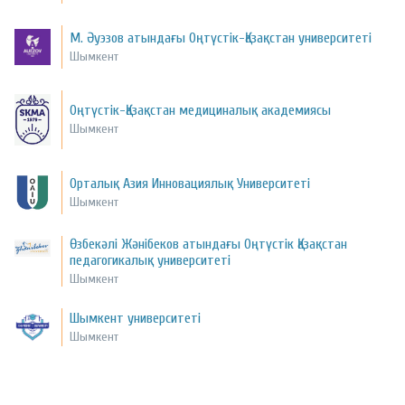
М. Әуэзов атындағы Оңтүстік-Қазақстан университеті
Шымкент
Оңтүстік-Қазақстан медициналық академиясы
Шымкент
Орталық Азия Инновациялық Университеті
Шымкент
Өзбекәлі Жәнібеков атындағы Оңтүстік Қазақстан
педагогикалық университеті
Шымкент
Шымкент университеті
Шымкент