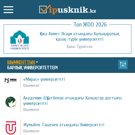
Топ ЖОО 2026
Қожа Ахмет Ясауи атындағы Халықаралық
Қызылорда ашық университеті
қазақ-түрік университеті
Қала: Қызылорда
Қала: Түркістан
ШЫМКЕНТТЫҢ
БАРЛЫҚ УНИВЕРСИТЕТТЕРІ
«Мирас» университеті
Шымкент
Академик Ә.Қуатбеков атындағы Халықтар достығы
университеті
Шымкент
Жұмабек Тәшенев атындағы Университеті
Шымкент