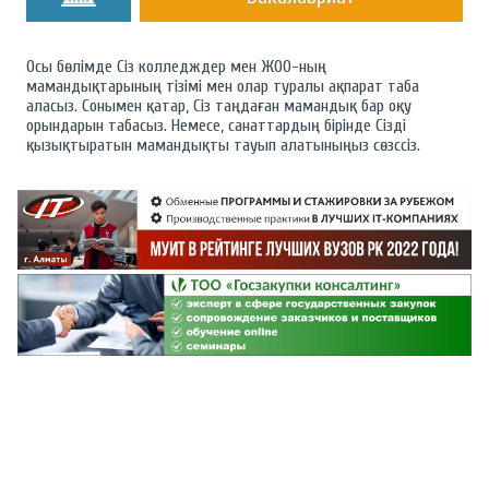
Осы бөлімде Сіз колледждер мен ЖОО-ның
мамандықтарының тізімі мен олар туралы ақпарат таба
аласыз. Сонымен қатар, Сіз таңдаған мамандық бар оқу
орындарын табасыз. Немесе, санаттардың бірінде Сізді
қызықтыратын мамандықты тауып алатыныңыз сөзссіз.