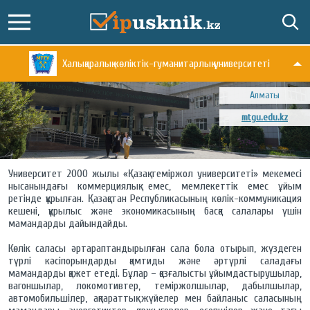
Халықаралық көліктік-гуманитарлық университеті
Алматы
mtgu.edu.kz
Университет 2000 жылы «Қазақ теміржол университеті» мекемесі
нысанындағы коммерциялық емес, мемлекеттік емес ұйым
ретінде құрылған. Қазақстан Республикасының көлік-коммуникация
кешені, құрылыс және экономикасының басқа салалары үшін
мамандарды дайындайды.
Көлік саласы әртараптандырылған сала бола отырып, жүздеген
түрлі кәсіпорындарды қамтиды және әртүрлі саладағы
мамандарды қажет етеді. Бұлар – қозғалысты ұйымдастырушылар,
вагоншылар, локомотивтер, теміржолшылар, дабылшылар,
автомобильшілер, ақпараттық жүйелер мен байланыс саласының