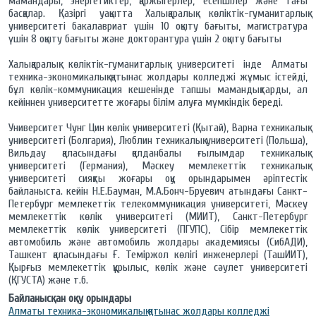
мамандары, энергетиктер, қаржыгерлер, есепшілер және тағы
басқалар. Қазіргі уақытта Халықаралық көліктік-гуманитарлық
университеті бакалавриат үшін 10 оқыту бағыты, магистратура
үшін 8 оқыту бағыты және докторантура үшін 2 оқыту бағыты
Халықаралық көліктік-гуманитарлық университеті інде Алматы
техника-экономикалық қатынас жолдары колледжі жұмыс істейді,
бұл көлік-коммуникация кешенінде тапшы мамандықтарды, ал
кейіннен университетте жоғары білім алуға мүмкіндік береді.
Университет Чунг Цин көлік университеті (Қытай), Варна техникалық
университеті (Болгария), Люблин техникалық университеті (Польша),
Вильдау қаласындағы қолданбалы ғылымдар техникалық
университеті (Германия), Мәскеу мемлекеттік техникалық
университеті сияқты жоғары оқу орындарымен әріптестік
байланыста. кейін Н.Е.Бауман, М.А.Бонч-Бруевич атындағы Санкт-
Петербург мемлекеттік телекоммуникация университеті, Мәскеу
мемлекеттік көлік университеті (МИИТ), Санкт-Петербург
мемлекеттік көлік университеті (ПГУПС), Сібір мемлекеттік
автомобиль және автомобиль жолдары академиясы (СибАДИ),
Ташкент қаласындағы Ғ. Теміржол көлігі инженерлері (ТашИИТ),
Қырғыз мемлекеттік құрылыс, көлік және сәулет университеті
(ҚГУСТА) және т.б.
Байланысқан оқу орындары
Алматы техника-экономикалық қатынас жолдары колледжі