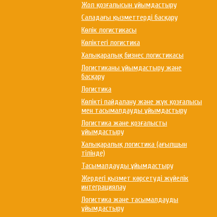
Жол қозғалысын ұйымдастыру
Саладағы қызметтерді басқару
Көлік логистикасы
Көліктегі логистика
Халықаралық бизнес логистикасы
Логистиканы ұйымдастыру және
басқару
Логистика
Көлікті пайдалану және жүк қозғалысы
мен тасымалдауды ұйымдастыру
Логистика және қозғалысты
ұйымдастыру
Халықаралық логистика (ағылшын
тілінде)
Тасымалдауды ұйымдастыру
Жердегі қызмет көрсетуді жүйелік
интеграциялау
Логистика және тасымалдауды
ұйымдастыру