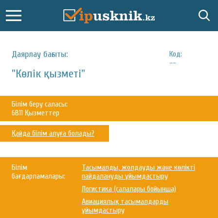
Даярлау бағыты:
Код:
--
"Көлік қызметі"
Білім беру саласы:
6B11 Қызметтер
Қайда білім алуға болады?
Білім
Тасымалды, жолдауды және көлікті
бағдарламалары:
пайдалануды ұйымдастыру
Логистика (салалары бойынша)
Авиациялық тасымалдарды
ұйымдастыру