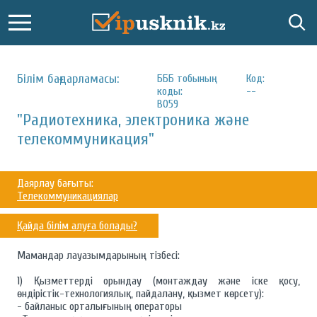
Білім бағдарламасы:
БББ тобының
Код:
коды:
--
B059
"Радиотехника, электроника және
телекоммуникация"
Даярлау бағыты:
Телекоммуникациялар
Қайда білім алуға болады?
Мамандар лауазымдарының тізбесі:
1) Қызметтерді орындау (монтаждау және іске қосу,
өндірістік-технологиялық, пайдалану, қызмет көрсету):
- байланыс орталығының операторы