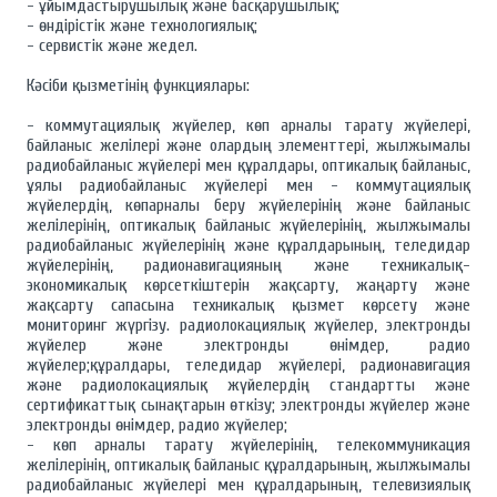
- ұйымдастырушылық және басқарушылық;
- өндірістік және технологиялық;
- сервистік және жедел.
Кәсіби қызметінің функциялары:
- коммутациялық жүйелер, көп арналы тарату жүйелері,
байланыс желілері және олардың элементтері, жылжымалы
радиобайланыс жүйелері мен құралдары, оптикалық байланыс,
ұялы радиобайланыс жүйелері мен - коммутациялық
жүйелердің, көпарналы беру жүйелерінің және байланыс
желілерінің, оптикалық байланыс жүйелерінің, жылжымалы
радиобайланыс жүйелерінің және құралдарының, теледидар
жүйелерінің, радионавигацияның және техникалық-
экономикалық көрсеткіштерін жақсарту, жаңарту және
жақсарту сапасына техникалық қызмет көрсету және
мониторинг жүргізу. радиолокациялық жүйелер, электронды
жүйелер және электронды өнімдер, радио
жүйелер;құралдары, теледидар жүйелері, радионавигация
және радиолокациялық жүйелердің стандартты және
сертификаттық сынақтарын өткізу; электронды жүйелер және
электронды өнімдер, радио жүйелер;
- көп арналы тарату жүйелерінің, телекоммуникация
желілерінің, оптикалық байланыс құралдарының, жылжымалы
радиобайланыс жүйелері мен құралдарының, телевизиялық