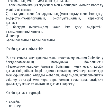
-Техникалық құжаттама жөніндегі маман
- телекоммуникация жүйелері мен желілеріне қызмет көрсету
жөніндегі маман
2) атқарушы және басқарушылық (монтаждау және іске қосу,
өндірістік-технологиялық, эксплуатациялық, сервистік)
қызмет;
3) басқару (монтаждау және іске қосу, өндірістік-
технологиялық) қызмет:
Инженер
Бөлім бастығы / бөлім бастығы
Кәсіби қызмет объектісі:
Радиотехника, электроника және телекоммуникация білім беру
бағдарламасының мазмұнына байланысты
«Телекоммуникация» бағыты бойынша түлектердің кәсіби
қызметінің объектілері радиотехникалық жүйелер, кешендер
мен құрылғылар, оларды жобалау, модельдеу, эксперименттік
әзірлеу әдістері мен құралдары болып табылады, өндіріске
дайындау және техникалық қызмет көрсету.
Кәсіби қызмет түрлері:
- дизайн;
- зерттеу;