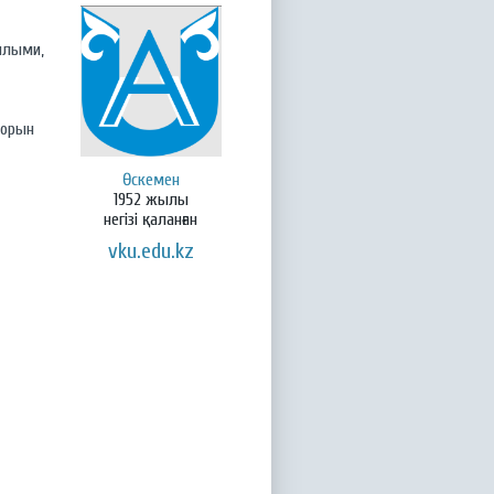
ылыми,
-орын
Өскемен
1952 жылы
негізі қаланған
vku.edu.kz