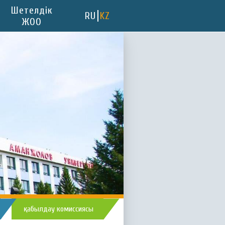
Шетелдік
RU
KZ
ЖОО
қабылдау комиссиясы