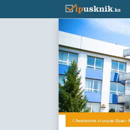
С.Аманжолов атындағы Шығыс-Қ