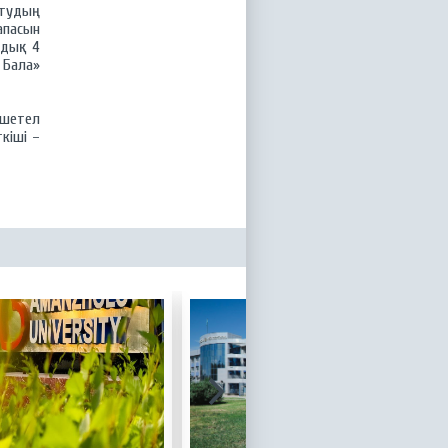
ытудың
апасын
ндық 4
 Бала»
 шетел
кіші –