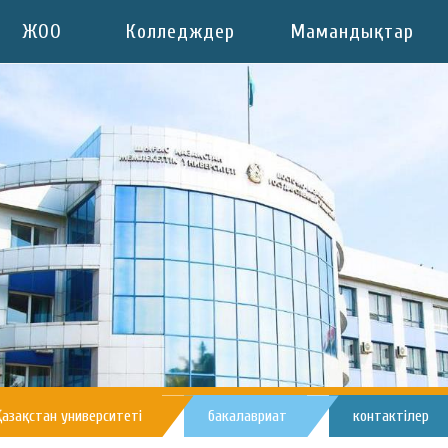
ЖОО
Колледждер
Мамандықтар
азақстан университеті
бакалавриат
контактілер