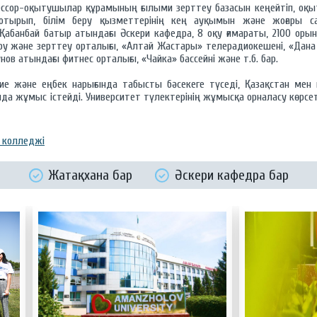
ссор-оқытушылар құрамының ғылыми зерттеу базасын кеңейтіп, оқ
отырып, білім беру қызметтерінің кең ауқымын және жоғары с
Қабанбай батыр атындағы Әскери кафедра, 8 оқу ғимараты, 2100 оры
беру және зерттеу орталығы, «Алтай Жастары» телерадиокешені, «Дана
нов атындағы фитнес орталығы, «Чайка» бассейні және т.б. бар.
 ие және еңбек нарығында табысты бәсекеге түседі, Қазақстан мен
да жұмыс істейді. Университет түлектерінің жұмысқа орналасу көрсет
ы колледжі
Жатақхана бар
Әскери кафедра бар