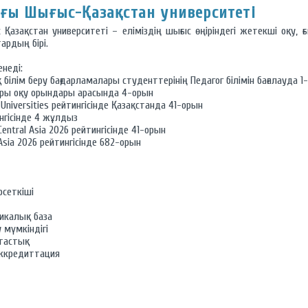
ғы Шығыс-Қазақстан университеті
Қазақстан университеті – еліміздің шығыс өңіріндегі жетекші оқу, ғ
ардың бірі.
неді:
білім беру бағдарламалары студенттерінің Педагог білімін бағалауда 1
ғары оқу орындары арасында 4-орын
Universities рейтингісінде Қазақстанда 41-орын
ингісінде 4 жұлдыз
Central Asia 2026 рейтингісінде 41-орын
 Asia 2026 рейтингісінде 682-орын
рсеткіші
икалық база
 мүмкіндігі
қтастық
ккредиттация