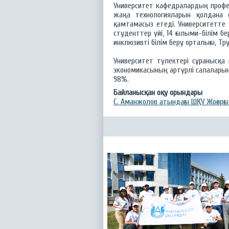
Университет кафедралардың профе
жаңа технологияларын қолдана 
қамтамасыз етеді. Университетте 
студенттер үйі, 14 ғылыми-білім 
инклюзивті білім беру орталығы, Тру
Университет түлектері сұранысқа
экономикасының әртүрлі салаларын
98%.
Байланысқан оқу орындары
C. Аманжолов атындағы ШҚУ Жоғарғ