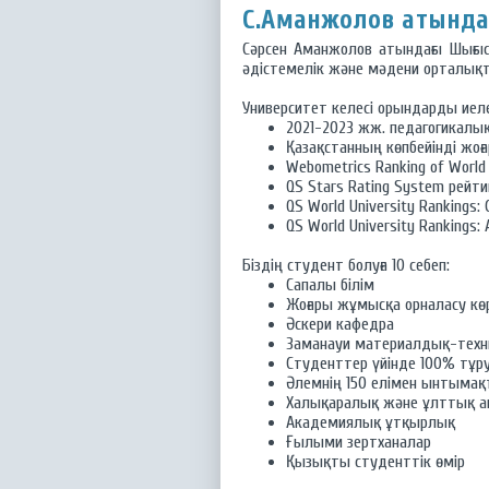
С.Аманжолов атында
Сәрсен Аманжолов атындағы Шығыс 
әдістемелік және мәдени орталықт
Университет келесі орындарды иеле
2021-2023 жж. педагогикалық 
Қазақстанның көпбейінді жо
Webometrics Ranking of World 
QS Stars Rating System рейт
QS World University Rankings: 
QS World University Rankings:
Біздің студент болуға 10 себеп:
Сапалы білім
Жоғары жұмысқа орналасу кө
Әскери кафедра
Заманауи материалдық-техн
Студенттер үйінде 100% тұру
Әлемнің 150 елімен ынтыма
Халықаралық және ұлттық а
Академиялық ұтқырлық
Ғылыми зертханалар
Қызықты студенттік өмір