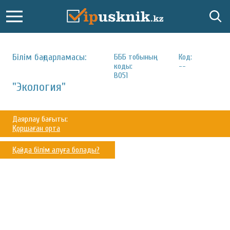
Білім бағдарламасы:
БББ тобының
Код:
коды:
--
B051
"Экология"
Даярлау бағыты:
Қоршаған орта
Қайда білім алуға болады?