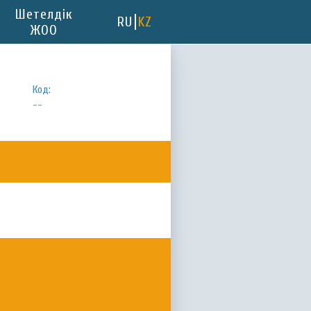
Шетелдік
RU
KZ
ЖОО
Код:
--