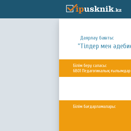
Даярлау бағыты:
"Тілдер мен әдеби
Білім беру саласы:
6В01 Педагогикалық ғылымдар
Білім бағдарламалары: