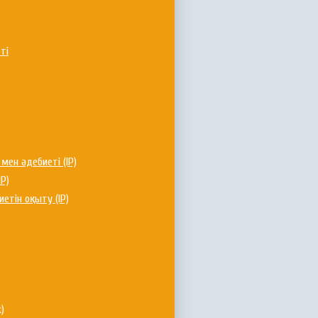
ті
мен әдебиеті (IP)
P)
етін оқыту (IP)
)