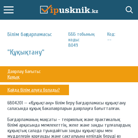
Білім бағдарламасы:
БББ тобының
Код:
коды:
--
B049
"Құқықтану"
Даярлау бағыты:
Құқық
Қайда білім алуға болады?
6В04201 — «Құқықтану» білім беру бағдарламасы құқықтану
саласында құқық бакалаврларын даярлауға бағытталған.
Бағдарламаның мақсаты – теориялық және практикалық
білімі арқасында мемлекеттің, жеке және заңды тұлғалардың
құқықтық салада туындайтын заңды құқықтары мен
мүдделерін қорғауды және сақталуына кепілдік беруді өз