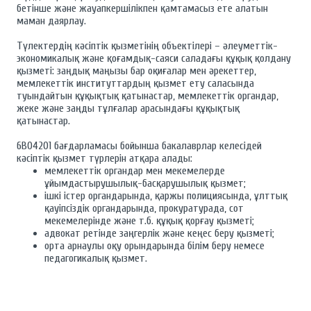
бетінше және жауапкершілікпен қамтамасыз ете алатын
маман даярлау.
Түлектердің кәсіптік қызметінің объектілері – әлеуметтік-
экономикалық және қоғамдық-саяси саладағы құқық қолдану
қызметі: заңдық маңызы бар оқиғалар мен әрекеттер,
мемлекеттік институттардың қызмет ету саласында
туындайтын құқықтық қатынастар, мемлекеттік органдар,
жеке және заңды тұлғалар арасындағы құқықтық
қатынастар.
6В04201 бағдарламасы бойынша бакалаврлар келесідей
кәсіптік қызмет түрлерін атқара алады:
мемлекеттік органдар мен мекемелерде
ұйымдастырушылық-басқарушылық қызмет;
ішкі істер органдарында, қаржы полициясында, ұлттық
қауіпсіздік органдарында, прокуратурада, сот
мекемелерінде және т.б. құқық қорғау қызметі;
адвокат ретінде заңгерлік және кеңес беру қызметі;
орта арнаулы оқу орындарында білім беру немесе
педагогикалық қызмет.