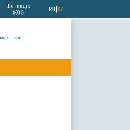
Шетелдік
RU
KZ
ЖОО
коды:
Код:
--