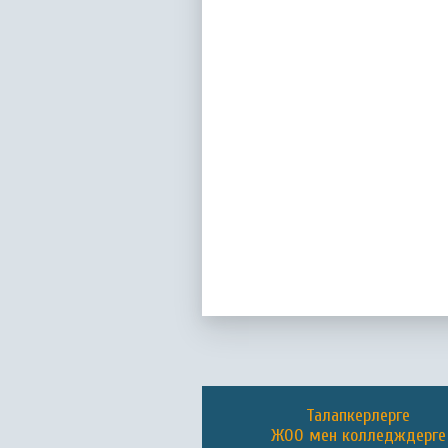
Талапкерлерге
ЖОО мен колледждерге