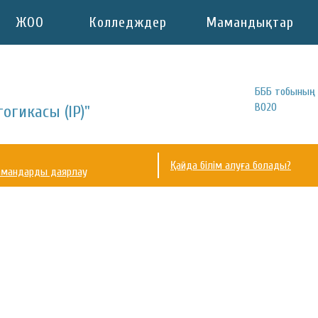
ЖОО
Колледждер
Мамандықтар
БББ тобының 
В020
огикасы (IP)"
Қайда білім алуға болады?
амандарды даярлау