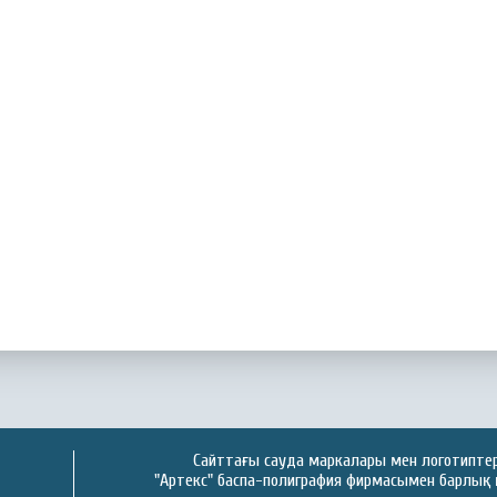
Сайттағы сауда маркалары мен логотиптер 
"Артекс" баспа-полиграфия фирмасымен барлық 