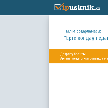
Білім бағдарламасы:
"Ерте қолдау педаг
Даярлау бағыты:
Арнайы педагогика бойынша м