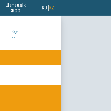
Шетелдік
RU
KZ
ЖОО
Код:
--