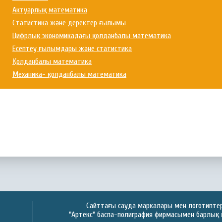
Актуарлық математика
Статистика және деректер ғылымы
Цифрлық экономикадағы қолданбалы математика
Есептеу ғылымдары және статистика
Қолданбалы математика
Механика- қолданбалы математика
Сайттағы сауда маркалары мен логотиптер 
"Артекс" баспа-полиграфия фирмасымен барлық 