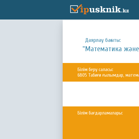
Даярлау бағыты:
"Математика және
Білім беру саласы:
6B05 Табиғи ғылымдар, матем
Білім бағдарламалары: