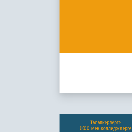
Талапкерлерге
ЖОО мен колледждерге