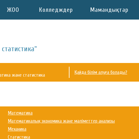
ЖОО
Колледждер
Мамандықтар
 статистика"
Қайда білім алуға болады?
атика және статистика
Математика
Математикалық экономика және мәліметтер анализы
Механика
Статистика