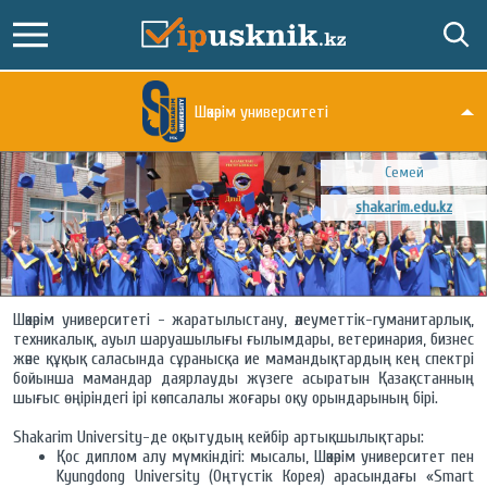
Шәкәрім университеті
Семей
shakarim.edu.kz
Шәкәрім университеті - жаратылыстану, әлеуметтік-гуманитарлық,
техникалық, ауыл шаруашылығы ғылымдары, ветеринария, бизнес
және құқық саласында сұранысқа ие мамандықтардың кең спектрі
бойынша мамандар даярлауды жүзеге асыратын Қазақстанның
шығыс өңіріндегі ірі көпсалалы жоғары оқу орындарының бірі.
Shakarim University-де оқытудың кейбір артықшылықтары:
Қос диплом алу мүмкіндігі: мысалы, Шәкәрім университет пен
Kyungdong University (Оңтүстік Корея) арасындағы «Smart