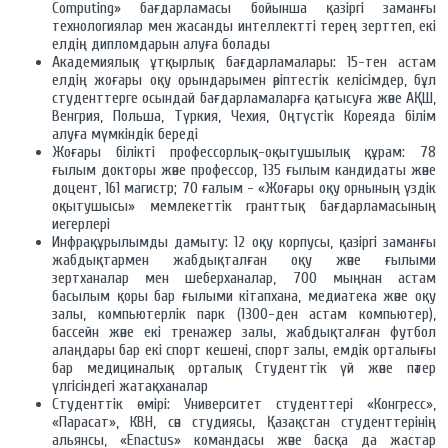
Computing» бағдарламасы бойынша қазіргі заманғы
технологиялар мен жасанды интеллектті терең зерттеп, екі
елдің дипломдарын алуға болады
Академиялық ұтқырлық бағдарламалары: 15-тен астам
елдің жоғары оқу орындарымен әріптестік келісімдер, бұл
студенттерге осындай бағдарламаларға қатысуға және АҚШ,
Венгрия, Польша, Түркия, Чехия, Оңтүстік Кореяда білім
алуға мүмкіндік береді
Жоғары білікті профессорлық-оқытушылық құрам: 78
ғылым докторы және профессор, 135 ғылым кандидаты және
доцент, 161 магистр; 70 ғалым - «Жоғары оқу орнының үздік
оқытушысы» мемлекеттік гранттық бағдарламасының
иегерлері
Инфрақұрылымды дамыту: 12 оқу корпусы, қазіргі заманғы
жабдықтармен жабдықталған оқу және ғылыми
зертханалар мен шеберханалар, 700 мыңнан астам
басылым қоры бар ғылыми кітапхана, медиатека және оқу
залы, компьютерлік парк (1300-ден астам компьютер),
бассейн және екі тренажер залы, жабдықталған футбол
алаңдары бар екі спорт кешені, спорт залы, емдік орталығы
бар медициналық орталық Студенттік үй және пәтер
үлгісіндегі жатақханалар
Студенттік өмірі: Университет студенттері «Конгресс»,
«Парасат», КВН, сән студиясы, Қазақстан студенттерінің
альянсы, «Enactus» командасы және басқа да жастар