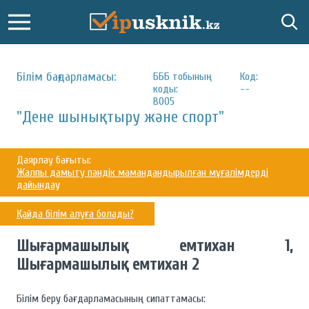
Білім бағдарламасы:
БББ тобының
Код:
коды:
--
В005
"Дене шынықтыру және спорт"
Даярлау бағыты:
Жалпы дамыту пәндік мамандандырылған мұғалімдерді
дайындау
Қайда білім алуға болады?
Шығармашылық емтихан 1,
Шығармашылық емтихан 2
Білім беру бағдарламасының сипаттамасы: