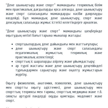
“Дене шынықтыру және спорт” мамандығы теориялық білім
мен практикалық дағдыларды қоса алғанда, дене шынықтыру
және спорт саласындағы мамандарды кәсіби даярлауды
көздейді. Бұл мамандық дене шынықтыру, спорт және
денсаулық саласында жұмыс істегісі келетіндерге арналған.
“Дене шынықтыру және спорт” мамандығы шеңберінде
оқытудың негізгі бағыттарына мыналар жатады:
спортшылардың дене дайындығы мен жаттығулары;
дене шынықтыру және спорт саласындағы
педагогикалық жұмыстың теориялық және
практикалық аспектілері;
спорттық іс шараларды әзірлеу және ұйымдастыру;
әр түрлі жастағы және дене шынықтыру деңгейіндегі
тұрғындармен сауықтыру және оңалту жұмыстарын
жүргізу.
Оқыту физиология, анатомия, психология, дене шынықтыру
мен спортты оқыту әдістемесі, дене шынықтыру мен
спорттың теориясы мен тарихы, спорттық медицина және т.б.
сияқты әртүрлі пәндерді оқуды қамтиды. мәдениет және
спорт.