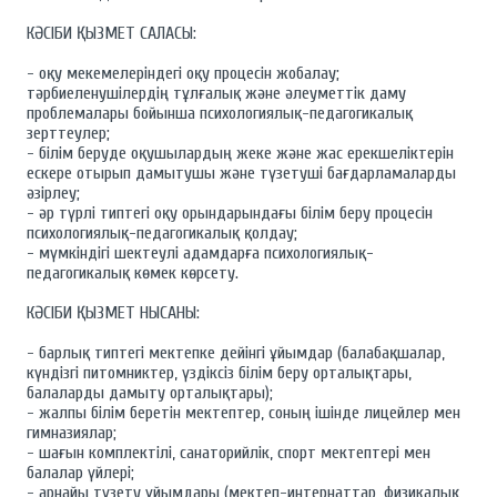
КӘСІБИ ҚЫЗМЕТ САЛАСЫ:
- оқу мекемелеріндегі оқу процесін жобалау;
тәрбиеленушілердің тұлғалық және әлеуметтік даму
проблемалары бойынша психологиялық-педагогикалық
зерттеулер;
- білім беруде оқушылардың жеке және жас ерекшеліктерін
ескере отырып дамытушы және түзетуші бағдарламаларды
әзірлеу;
- әр түрлі типтегі оқу орындарындағы білім беру процесін
психологиялық-педагогикалық қолдау;
- мүмкіндігі шектеулі адамдарға психологиялық-
педагогикалық көмек көрсету.
КӘСІБИ ҚЫЗМЕТ НЫСАНЫ:
- барлық типтегі мектепке дейінгі ұйымдар (балабақшалар,
күндізгі питомниктер, үздіксіз білім беру орталықтары,
балаларды дамыту орталықтары);
- жалпы білім беретін мектептер, соның ішінде лицейлер мен
гимназиялар;
- шағын комплектілі, санаторийлік, спорт мектептері мен
балалар үйлері;
- арнайы түзету ұйымдары (мектеп-интернаттар, физикалық