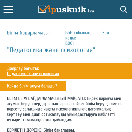
Білім бағдарламасы:
БББ тобының
Код:
коды:
--
В001
"Педагогика және психология"
Даярлау бағыты:
Педагогика және психология
Қайда білім алуға болады?
БІЛІМ БЕРУ БАҒДАРЛАМАСЫНЫҢ МАҚСАТЫ: Еңбек нарығы мен
жұмыс берушілердің талаптарына сәйкес білім беру қызметін
көрсету саласында нақты психологиялықпедагогикалық
зерттеу мен диагностикалауды ұйымдастыруға қабілетті
құзыретті мамандарды дайындау.
БЕРІЛЕТІН ДӘРЕЖЕ: Білім бакалавры.