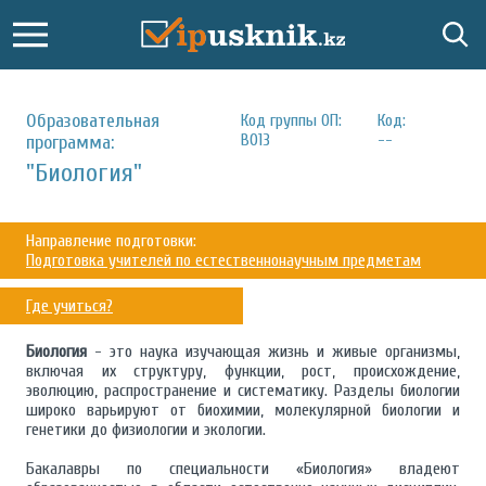
Образовательная
Код группы ОП:
Код:
В013
--
программа:
"Биология"
Направление подготовки:
Подготовка учителей по естественнонаучным предметам
Где учиться?
Биология
- это наука изучающая жизнь и живые организмы,
включая их структуру, функции, рост, происхождение,
эволюцию, распространение и систематику. Разделы биологии
широко варьируют от биохимии, молекулярной биологии и
генетики до физиологии и экологии.
Бакалавры по специальности «Биология» владеют