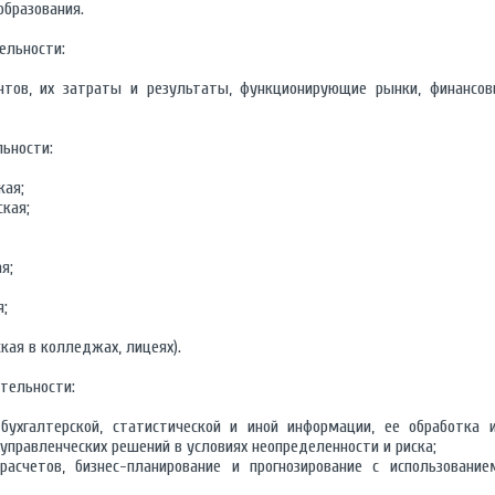
образования.
ельности:
нтов, их затраты и результаты, функционирующие рынки, финансо
ьности:
кая;
кая;
я;
я;
кая в колледжах, лицеях).
тельности:
 бухгалтерской, статистической и иной информации, ее обработка 
правленческих решений в условиях неопределенности и риска;
расчетов, бизнес-планирование и прогнозирование с использовани