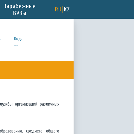
Зарубежные
RU
KZ
ВУЗы
:
Код:
--
службы организаций различных
бразования, среднего общего