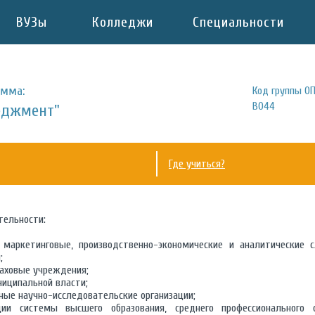
ВУЗы
Колледжи
Специальности
амма:
Код группы ОП
B044
еджмент"
Где учиться?
тельности:
, маркетинговые, производственно-экономические и аналитические 
;
раховые учреждения;
ниципальной власти;
ные научно-исследовательские организации;
ции системы высшего образования, среднего профессионального о