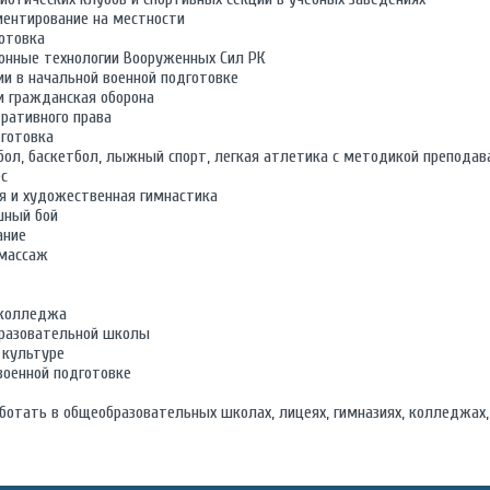
иентирование на местности
отовка
нные технологии Вооруженных Сил РК
и в начальной военной подготовке
и гражданская оборона
ративного права
готовка
ол, баскетбол, лыжный спорт, легкая атлетика с методикой преподав
с
я и художественная гимнастика
шный бой
ание
 массаж
 колледжа
бразовательной школы
 культуре
военной подготовке
отать в общеобразовательных школах, лицеях, гимназиях, колледжах,