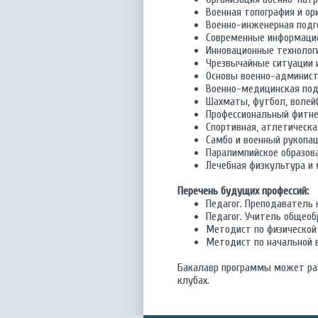
Военная топография и ор
Военно-инженерная подг
Современные информацио
Инновационные технологи
Чрезвычайные ситуации 
Основы военно-админист
Военно-медицинская под
Шахматы, футбол, волейб
Профессиональный фитне
Спортивная, атлетическа
Самбо и военный рукопа
Паралимпийское образов
Лечебная физкультура и
Перечень будущих профессий:
Педагог. Преподаватель
Педагог. Учитель общео
Методист по физической
Методист по начальной 
Бакалавр программы может раб
клубах.