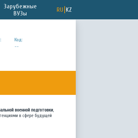
Зарубежные
RU
KZ
ВУЗы
:
Код:
--
чальной военной подготовки
,
тенциями в сфере будущей