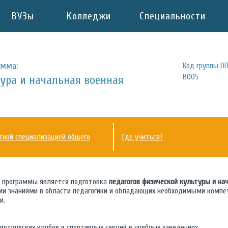
ВУЗы
Колледжи
Специальности
амма:
Код группы ОП
В005
ура и начальная военная
тной специализацией общего
Где учиться?
й программы является подготовка
педагогов физической культуры и на
 знаниями в области педагогики и обладающих необходимыми компе
и.
иотических клубов и спортивных секций в учебных заведениях