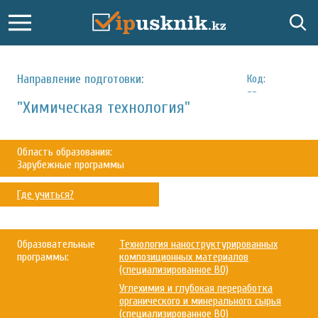
Направление подготовки:
Код:
--
"Химическая технология"
Область образования:
Зарубежные программы
Где учиться?
Образовательные
Технология наноструктурированных
программы:
композиционных материалов
(специализированное ВО)
Углехимия и глубокая переработка
органического и минерального сырья
(специализированное ВО)