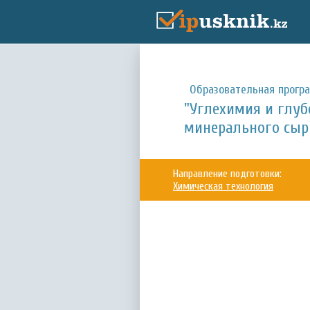
Образовательная прогр
"Углехимия и глуб
минерального сырь
Направление подготовки:
Химическая технология