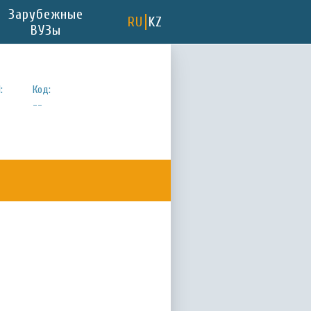
Зарубежные
RU
KZ
ВУЗы
:
Код:
--