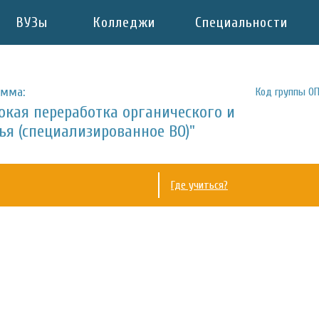
ВУЗы
Колледжи
Специальности
амма:
Код группы ОП
окая переработка органического и
я (специализированное ВО)"
Где учиться?