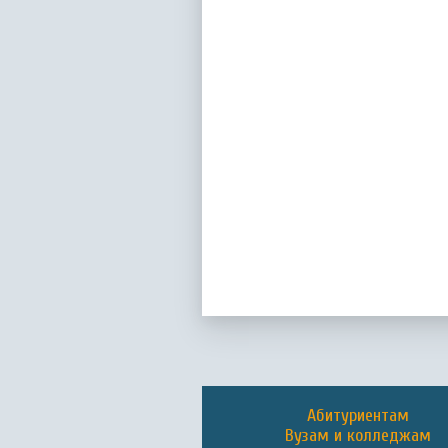
Абитуриентам
Вузам и колледжам