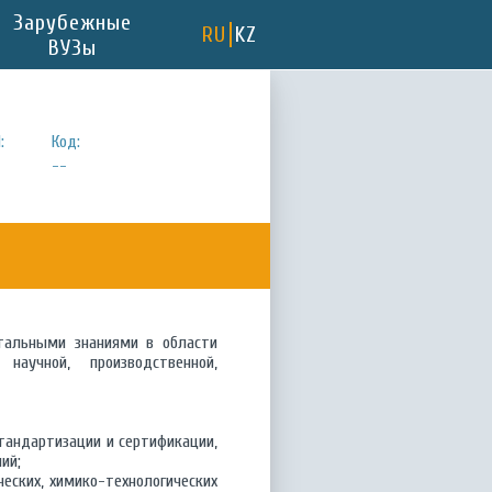
Зарубежные
RU
KZ
ВУЗы
:
Код:
--
тальными знаниями в области
аучной, производственной,
тандартизации и сертификации,
ий;
еских, химико-технологических