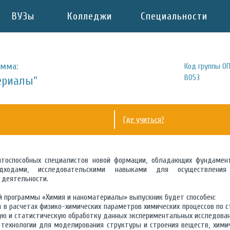
ВУЗы
Колледжи
Специальности
амма:
Код группы ОП
B053
ериалы"
Где учиться?
ентоспособных специалистов новой формации, обладающих фундамен
дходами, исследовательскими навыками для осуществления н
 деятельности.
й программы «Химия и наноматериалы» выпускник будет способен:
 в расчетах физико-химических параметров химических процессов по с
ю и статистическую обработку данных экспериментальных исследован
технологии для моделирования структуры и строения веществ, химич