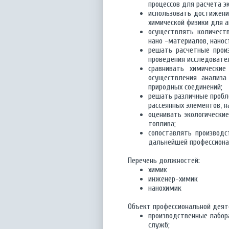
процессов для расчета э
использовать достижения
химической физики для а
осуществлять количеств
нано -материалов, нанос
решать расчетные прои
проведения исследовател
сравнивать химические
осуществления анализа
природных соединений;
решать различные пробл
рассеянных элементов, н
оценивать экологические
топлива;
сопоставлять производс
дальнейшей профессиона
Перечень должностей:
химик
инженер-химик
нанохимик
Объект профессиональной деят
производственные лабор
служб;