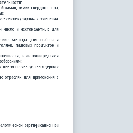
ятельности;
ой химии, химии твердого тела,
ур;
сокомолекулярных соединений,
ом числе и нестандартные для
ические методы для выбора и
таллов, пищевых продуктов и
ленности, технологии редких и
требованиям;
го цикла производства ядерного
их отраслях для применения в
ологической, сертификационной