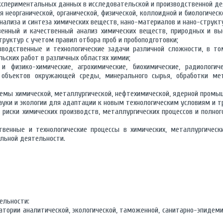
кспериментальных данных в исследовательской и производственной де
 неорганической, органической, физической, коллоидной и биологическ
нализа и синтеза химических веществ, нано-материалов и нано-структ
енный и качественный анализ химических веществ, природных и вы
труктур с учетом правил отбора проб и пробоподготовки;
зводственные и технологические задачи различной сложности, в т
ьских работ в различных областях химии;
 и физико-химические, агрохимические, биохимические, радиолог
 объектов окружающей среды, минерального сырья, обработки ме
емы химической, металлургической, нефтехимической, ядерной промыш
ауки и экологии для адаптации к новым технологическим условиям и 
 риски химических производств, металлургических процессов и полно
твенные и технологические процессы в химических, металлургическ
льной деятельности.
ельности:
атории аналитической, экологической, таможенной, санитарно-эпидеми