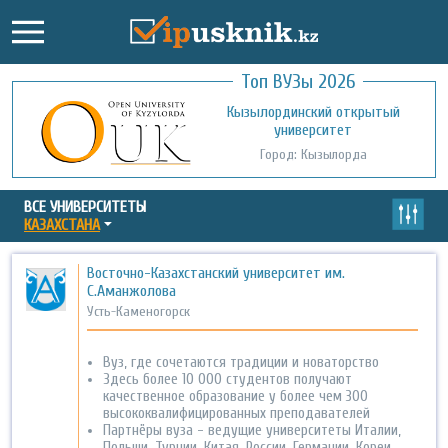
Топ ВУЗы 2026
Международный казахско-турецкий
Кызылординский открытый
университет им. Х.А. Ясави
университет
Город: Туркестан
Город: Кызылорда
ВСЕ УНИВЕРСИТЕТЫ
КАЗАХСТАНА
Восточно-Казахстанский университет им.
С.Аманжолова
Усть-Каменогорск
Вуз, где сочетаются традиции и новаторство
Здесь более 10 000 студентов получают
качественное образование у более чем 300
высококвалифицированных преподавателей
Партнёры вуза - ведущие университеты Италии,
Польши, Турции, Китая, России, Германии, Кореи,