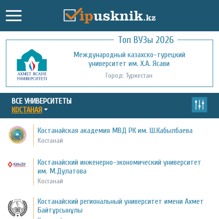
Топ ВУЗы 2026
Международный казахско-турецкий
Кызылординский открытый
университет им. Х.А. Ясави
университет
Город: Туркестан
Город: Кызылорда
ВСЕ УНИВЕРСИТЕТЫ
КОСТАНАЯ
Костанайская академия МВД РК им. Ш.Кабылбаева
Костанай
Костанайский инженерно-экономический университет
им. М.Дулатова
Костанай
Костанайский региональный университет имени Ахмет
Байтұрсынұлы