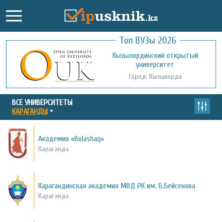
Топ ВУЗы 2026
Международный казахско-турецкий
Кызылординский открытый
университет им. Х.А. Ясави
университет
Город: Туркестан
Город: Кызылорда
ВСЕ УНИВЕРСИТЕТЫ
КАРАГАНДЫ
Академия «Bolashaq»
Караганда
Карагандинская академия МВД РК им. Б.Бейсенова
Караганда