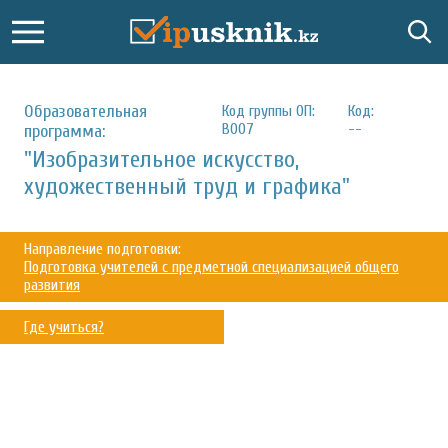
Образовательная
Код группы ОП:
Код:
В007
--
программа:
"Изобразительное искусство,
художественный труд и графика"
Направление подготовки:
Подготовка учителей с предметной специализацией общего
развития
Где учиться?