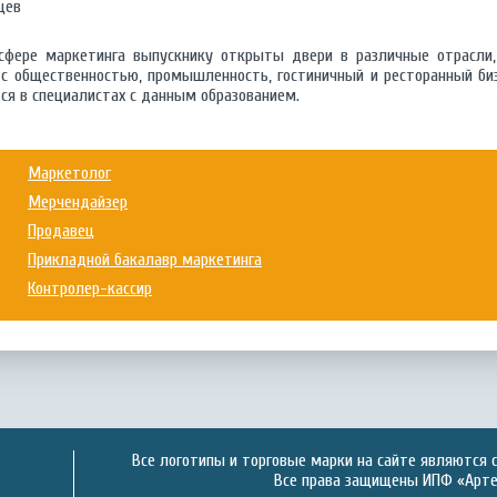
яцев
 сфере маркетинга выпускнику открыты двери в различные отрасли, 
 с общественностью, промышленность, гостиничный и ресторанный би
я в специалистах с данным образованием.
Маркетолог
Мерчендайзер
Продавец
Прикладной бакалавр маркетинга
Контролер-кассир
Все логотипы и торговые марки на сайте являются 
Все права защищены ИПФ «Артек