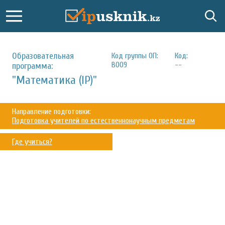
Образовательная
Код группы ОП:
Код:
В009
--
программа:
"Математика (IP)"
Направление подготовки:
Подготовка учителей по естественнонаучным предметам
Где учиться?