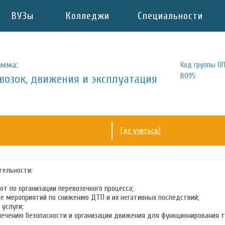
ВУЗы
Колледжи
Специальности
амма:
Код группы ОП
B095
возок, движения и эксплуатация
Где учиться?
тельности:
от по организации перевозочного процесса;
ие мероприятий по снижению ДТП и их негативных последствий;
услуги;
печению безопасности и организации движения для функционирования т