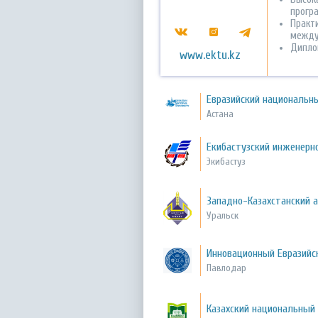
прогр
Практ
между
Дипло
www.ektu.kz
Евразийский национальны
Астана
Екибастузский инженерн
Экибастуз
Западно-Казахстанский а
Уральск
Инновационный Евразийс
Павлодар
Казахский национальный