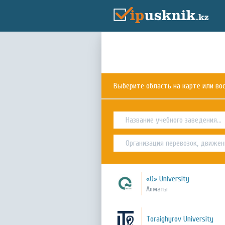
Выберите область на карте или в
«Q» University
Алматы
Toraighyrov University