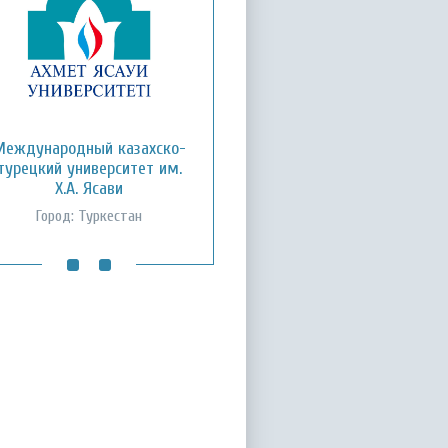
Кызылординский открытый
Международный казахско-
турецкий университет им.
университет
Х.А. Ясави
Город: Кызылорда
Город: Туркестан