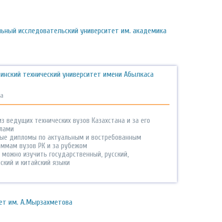
льный исследовательский университет им. академика
инский технический университет имени Абылкаса
а
з ведущих технических вузов Казахстана и за его
лами
ые дипломы по актуальным и востребованным
аммам вузов РК и за рубежом
 можно изучить государственный, русский,
ский и китайский языки
ет им. А.Мырзахметова