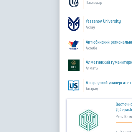
Павлодар
Yessenov University
Актау
Актюбинский региональн
Актобе
Алматинский гуманитарн
Алматы
Атырауский университет 
Атырау
Восточно
Д.Серик
Усть-Кам
Высок