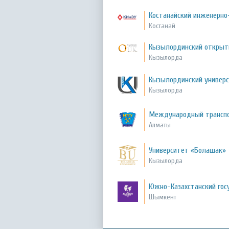
Костанайский инженерно
Костанай
Кызылординский открыт
Кызылорда
Кызылординский универс
Кызылорда
Международный транспо
Алматы
Университет «Болашак»
Кызылорда
Южно-Казахстанский гос
Шымкент