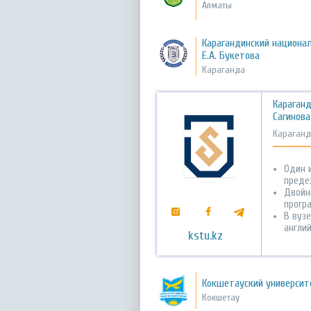
Алматы
Карагандинский национа
Е.А. Букетова
Караганда
Караганд
Сагинова
Караганд
Один и
преде
Двойн
прогр
В вузе
англий
kstu.kz
Кокшетауский университ
Кокшетау