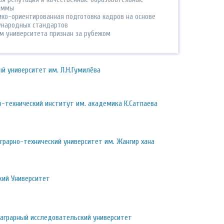
аммы
ико-ориентированная подготовка кадров на основе
народных стандартов
м университета признан за рубежом
й университет им. Л.Н.Гумилёва
о-технический институт им. академика К.Сатпаева
грарно-технический университет им. Жангир хана
кий Университет
 аграрный исследовательский университет