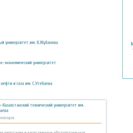
ый университет им. К.Жубанова
о-экономический университет
нефти и газа им. С.Утебаева
-Казахстанский технический университет им.
баева
еногорск
ая репутация и качественные образовательные