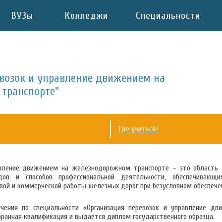
ВУЗы
Колледжи
Специальности
евозок и управление движением на
транспорте"
Где учиться?
авление движением на железнодорожном транспорте – это область 
дов и способов профессиональной деятельности, обеспечивающ
овой и коммерческой работы железных дорог при безусловном обеспече
учения по специальности «Организация перевозок и управление д
бранная квалификация и выдается диплом государственного образца.