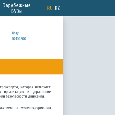
Зарубежные
RU
KZ
ВУЗы
Код:
10410200
транспорта, которая включает
их организацию и управление
нии безопасности движения.
вижением на железнодорожном