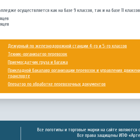
лледже осуществляется как на базе 9 классов, так и на базе 11 классов
сяцев
сяцев
Дежурный по железнодорожной станции 4-го и 5-го классов
Техник-организатор перевозок
Приемосдатчик груза и багажа
Прикладной бакалавр организации перевозок и управления движе
транспорте
Оператор по обработке перевозочных документов
Все логотипы и торговые марки на сайте являются 
Все права защищены ИПФ «Артек