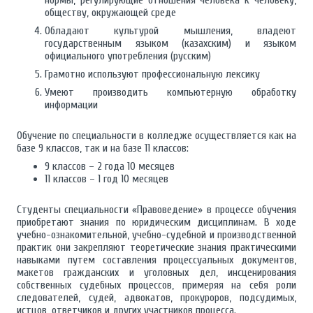
нормы, регулирующие отношения человека к человеку,
обществу, окружающей среде
Обладают культурой мышления, владеют
государственным языком (казахским) и языком
официального употребления (русским)
Грамотно используют профессиональную лексику
Умеют производить компьютерную обработку
информации
Обучение по специальности в колледже осуществляется как на
базе 9 классов, так и на базе 11 классов:
9 классов – 2 года 10 месяцев
11 классов – 1 год 10 месяцев
Студенты специальности «Правоведение» в процессе обучения
приобретают знания по юридическим дисциплинам. В ходе
учебно-ознакомительной, учебно-судебной и производственной
практик они закрепляют теоретические знания практическими
навыками путем составления процессуальных документов,
макетов гражданских и уголовных дел, инсценирования
собственных судебных процессов, примеряя на себя роли
следователей, судей, адвокатов, прокуроров, подсудимых,
истцов, ответчиков и других участников процесса.