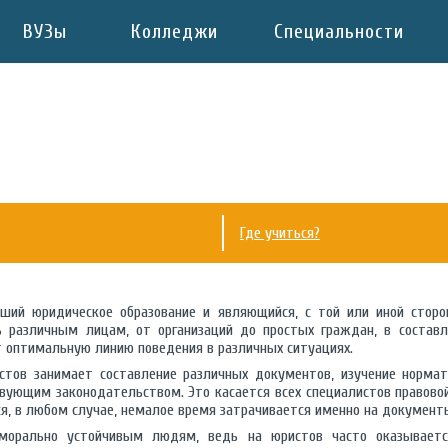
ВУЗы
Колледжи
Специальности
Где учиться?
вший юридическое образование и являющийся, с той или иной сторо
 различным лицам, от организаций до простых граждан, в составл
т оптимальную линию поведения в различных ситуациях.
стов занимает составление различных документов, изучение нормат
твующим законодательством. Это касается всех специалистов правовой
я, в любом случае, немалое время затрачивается именно на документ
морально устойчивым людям, ведь на юристов часто оказывается