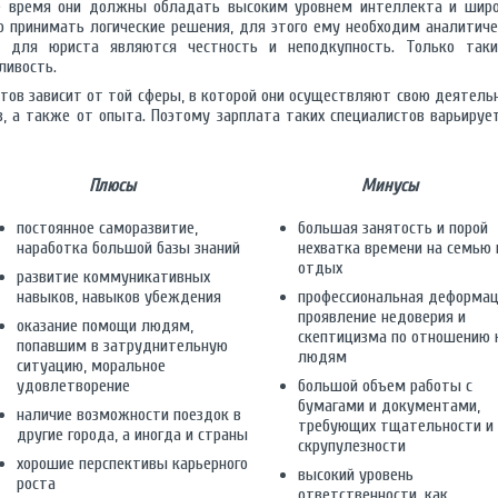
е время они должны обладать высоким уровнем интеллекта и широ
 принимать логические решения, для этого ему необходим аналитич
в для юриста являются честность и неподкупность. Только так
ливость.
ов зависит от той сферы, в которой они осуществляют свою деятельно
, а также от опыта. Поэтому зарплата таких специалистов варьиру
Плюсы
Минусы
постоянное саморазвитие,
большая занятость и порой
наработка большой базы знаний
нехватка времени на семью 
отдых
развитие коммуникативных
навыков, навыков убеждения
профессиональная деформац
проявление недоверия и
оказание помощи людям,
скептицизма по отношению 
попавшим в затруднительную
людям
ситуацию, моральное
удовлетворение
большой объем работы с
бумагами и документами,
наличие возможности поездок в
требующих тщательности и
другие города, а иногда и страны
скрупулезности
хорошие перспективы карьерного
высокий уровень
роста
ответственности, как