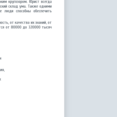
ким кругозором. Юрист всегда
еский склад ума. Также одними
ие люди способны обеспечить
сть, от качества их знаний, от
ется от 80000 до 320000 тысяч
и
ия,
к