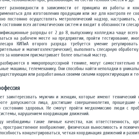
еет разновидности в зависимости от принципа их работы и конс
рименяться для изготовления продукции или же для контроля ее со
но постоянно осуществлять метрологический надзор, настраивать, 
состоянии всех автоматических систем и входит в обязанности слесар
ификационные разряды от 2 до 8, выпускнику колледжа чаще всего 
ваться на рабочем месте на предприятии, пройти тестирование, ино
слесаря КИПиА второго разряда требуется умение регулироват
ерительные и магнитоэлектрические), выполнять слесарную обработк
его за новичком присматривает более опытный мастер.
разбираются в микропроцессорной технике, могут самостоятельно п
ные машины, телемеханику. Они способны найти неполадки в уникаль
существующих или разработанных своими силами корректирующих и те
рофессия
ет заинтересовать мужчин и женщин, которые имеют технический 
боте допускаются лица, достигшие совершеннолетия, прошедшие 
о состоянию здоровья. Не смогут пройти медкомиссию люди с проб
 системы, нарушением координации движений.
у необходимы такие личные качества, как ответственность, орга
, пространственное воображение, физическая выносливость и психиче
пособность концентрироваться, четкая координация движений и развит