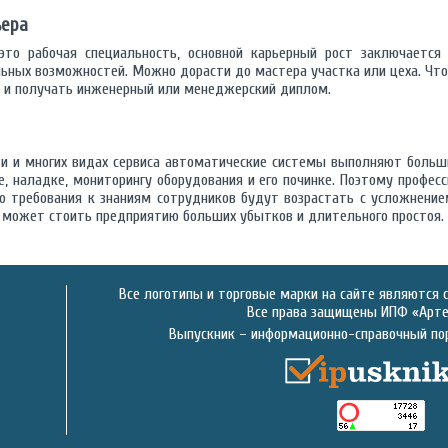
ьера
это рабочая специальность, основной карьерный рост заключаетс
льных возможностей. Можно дорасти до мастера участка или цеха. Ч
уз и получать инженерный или менеджерский диплом.
и и многих видах сервиса автоматические системы выполняют больши
е, наладке, мониторингу оборудования и его починке. Поэтому профе
о требования к знаниям сотрудников будут возрастать с усложнение
 может стоить предприятию больших убытков и длительного простоя.
Все логотипы и торговые марки на сайте являются 
Все права защищены ИПФ «Артек
Выпускник – информационно-справочный по