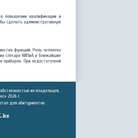
я в повышении квалификации и
тобы сделать административную
нство функций. Роль человека
ссия слесаря КИПиА в ближайшие
м приборов. При недостаточной
собственностью их владельцев.
с» 2026 г.
ртал для абитуриентов