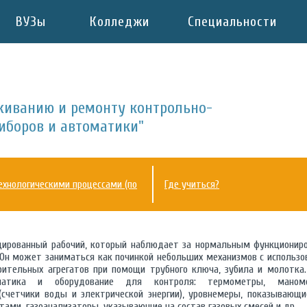
ВУЗы
Колледжи
Специальности
живанию и ремонту контрольно-
иборов и автоматики"
ехнологическими процессами (по
Где учиться?
ированный рабочий, который наблюдает за нормальным функциониро
 Он может заниматься как починкой небольших механизмов с использ
рительных агрегатов при помощи трубного ключа, зубила и молотка
оматика и оборудование для контроля: термометры, маном
(счетчики воды и электрической энергии), уровнемеры, показывающ
ами, газоанализаторы, указывающие на состав газовых смесей и др.