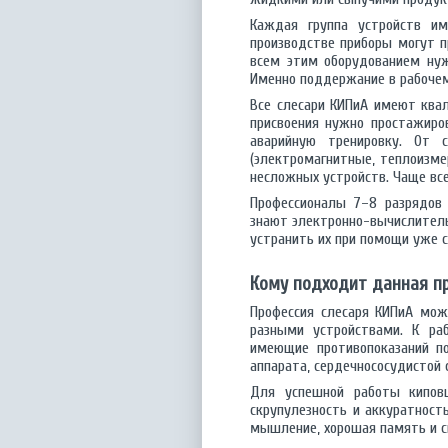
Каждая группа устройств им
производстве приборы могут п
всем этим оборудованием нуж
Именно поддержание в рабочем 
Все слесари КИПиА имеют квал
присвоения нужно простажиро
аварийную тренировку. От 
(электромагнитные, теплоизм
несложных устройств. Чаще вс
Профессионалы 7–8 разрядов 
знают электронно-вычислитель
устранить их при помощи уже 
Кому подходит данная п
Профессия слесаря КИПиА мож
разными устройствами. К ра
имеющие противопоказаний п
аппарата, сердечнососудистой
Для успешной работы киповц
скрупулезность и аккуратность
мышление, хорошая память и с