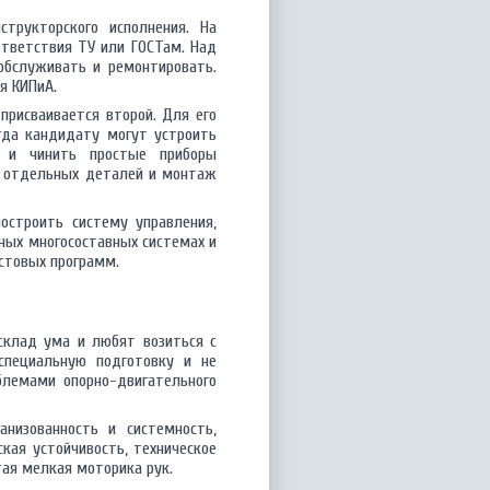
трукторского исполнения. На
ответствия ТУ или ГОСТам. Над
обслуживать и ремонтировать.
я КИПиА.
присваивается второй. Для его
гда кандидату могут устроить
ь и чинить простые приборы
у отдельных деталей и монтаж
остроить систему управления,
ных многосоставных системах и
стовых программ.
склад ума и любят возиться с
специальную подготовку и не
лемами опорно-двигательного
низованность и системность,
ская устойчивость, техническое
ая мелкая моторика рук.