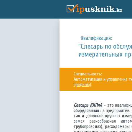
Квалификация:
"Слесарь по обслу
измерительных пр
Специальность:
Автоматизация и управление т
профилю)
Слесарь КИПиА
– это квалифиц
оборудования на предприятии.
так и довольно крупных изме
самая разнообразная авт
трубопроводах), расходомеры 
жидкими или сыпучими продукт