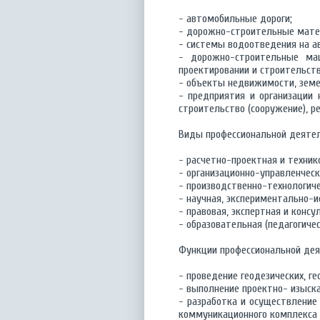
- автомобильные дороги;
- дорожно-строительные матер
- системы водоотведения на а
- дорожно-строительные маш
проектировании и строительст
- объекты недвижимости, земе
- предприятия и организации 
строительство (сооружение), 
Виды профессиональной деятел
- расчетно-проектная и техни
- организационно-управленчес
- производственно-технологиче
- научная, экспериментально-
- правовая, экспертная и конс
- образовательная (педагогичес
Функции профессиональной дея
- проведение геодезических, ге
- выполнение проектно- изыск
- разработка и осуществление
коммуникационного комплекса