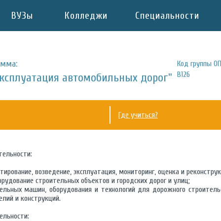
ВУЗы
Колледжи
Специальности
амма:
Код группы ОП
B126
эксплуатация автомобильных дорог"
Где учиться?
тельности:
тирование, возведение, эксплуатация, мониторинг, оценка и реконстру
орудование строительных объектов и городских дорог и улиц;
ельных машин, оборудования и технологий для дорожного строитель
елий и конструкций.
ельности: