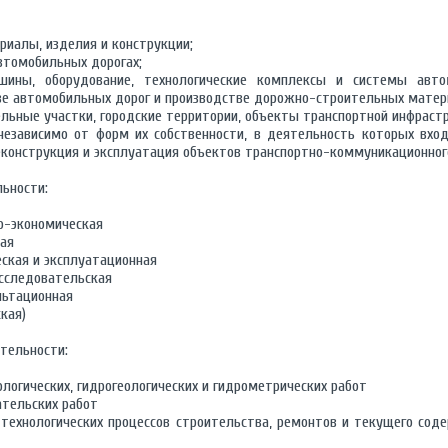
иалы, изделия и конструкции;
втомобильных дорогах;
ины, оборудование, технологические комплексы и системы авто
ве автомобильных дорог и производстве дорожно-строительных матери
льные участки, городские территории, объекты транспортной инфраст
независимо от форм их собственности, в деятельность которых вход
реконструкция и эксплуатация объектов транспортно-коммуникационног
ьности:
ко-экономическая
кая
ская и эксплуатационная
исследовательская
ультационная
кая)
тельности:
ологических, гидрогеологических и гидрометрических работ
ательских работ
 технологических процессов строительства, ремонтов и текущего сод