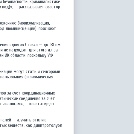
й безопасности, криминалистике
 вод)», — рассказывает соавтор
ожениях: биовизуализация,
ход люминисценции), поясняют
ния сдвигов Стокса — до 181 нм,
я не подходят для этого из-за
й ИК области, поскольку УФ
икации могут стать и сенсорами
спользования (экономическая
лов за счет координационных
атические соединения за счет
ет аналогам», — констатирует
ателей — изучить отклик
атых веществ, как динитротолуол