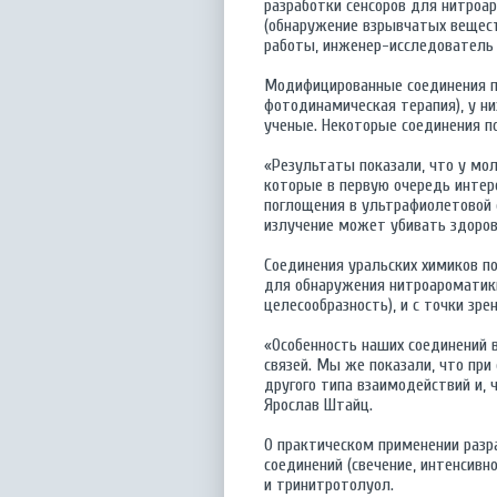
разработки сенсоров для нитроар
(обнаружение взрывчатых веществ
работы, инженер-исследователь 
Модифицированные соединения по
фотодинамическая терапия), у н
ученые. Некоторые соединения п
«Результаты показали, что у мо
которые в первую очередь интере
поглощения в ультрафиолетовой 
излучение может убивать здоров
Соединения уральских химиков п
для обнаружения нитроароматики
целесообразность), и с точки зр
«Особенность наших соединений 
связей. Мы же показали, что пр
другого типа взаимодействий и, 
Ярослав Штайц.
О практическом применении разр
соединений (свечение, интенсив
и тринитротолуол.