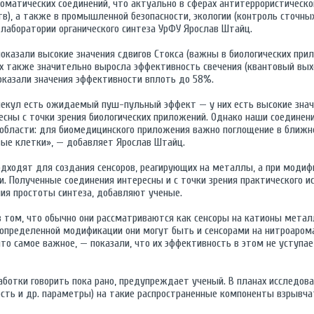
оматических соединений, что актуально в сферах антитеррористическо
), а также в промышленной безопасности, экологии (контроль сточных
лаборатории органического синтеза УрФУ Ярослав Штайц.
казали высокие значения сдвигов Стокса (важны в биологических прил
их также значительно выросла эффективность свечения (квантовый вы
оказали значения эффективности вплоть до 58%.
лекул есть ожидаемый пуш-пульный эффект — у них есть высокие значе
сны с точки зрения биологических приложений. Однако наши соединени
области: для биомедицинского приложения важно поглощение в ближне
ые клетки», — добавляет Ярослав Штайц.
одходят для создания сенсоров, реагирующих на металлы, а при модиф
. Полученные соединения интересны и с точки зрения практического и
ения простоты синтеза, добавляют ученые.
в том, что обычно они рассматриваются как сенсоры на катионы метал
и определенной модификации они могут быть и сенсорами на нитроаром
что самое важное, — показали, что их эффективность в этом не уступа
аботки говорить пока рано, предупреждает ученый. В планах исследов
ность и др. параметры) на такие распространенные компоненты взрывч