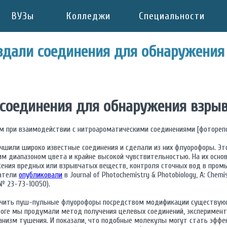
ВУЗы
Колледжи
Специальности
здали соединения для обнаружения
 соединения для обнаружения взры
м при взаимодействии с нитроароматическими соединениями [фотореп
чшили широко известные соединения и сделали из них флуорофоры. Эт
им диапазоном цвета и крайне высокой чувствительностью. На их осно
ения вредных или взрывчатых веществ, контроля сточных вод в промы
ватели
опубликовали
в Journal of Photochemistry & Photobiology, A: Che
№ 23-73-10050).
чить пуш-пульные флуорофоры посредством модификации существующ
итоге мы продумали метод получения целевых соединений, эксперимент
еханизм тушения. И показали, что подобные молекулы могут стать эфф