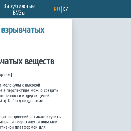
Зарубежные
RU
KZ
ВУЗы
 взрывчатых
вчатых веществ
ортаж]
о молекулы с высокой
ве в перспективе можно создать
шленности и других целей.
mistry. Работу поддержал
их соединений, а также изучить
ально и теоретически показали
ективной платформой для