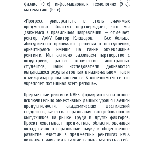
физике (9-е), информационных технологиях (9-е),
математике (10-е).
«Прогресс университета в столь значимых
предметных областях подтверждает, что мы
движемся в правильном направлении, — отмечает
ректор УрФУ Виктор Кокшаров. — Все больше
абитуриентов принимают решения о поступлении,
ориентируясь именно на такие объективные
рейтинги. Мы активно развиваем партнерство с
индустрией, растет количество иностранных
студентов, наши исследователи добиваются
выдающихся результатов как в национальном, так и
в международном контексте. В конечном счете это
укрепляет потенциал всего региона».
Предметные рейтинги RAEX формируются на основе
исключительно объективных данных: уровня научной
продуктивности, академических достижений
студентов, качества образования, востребованности
выпускников на рынке труда и других факторов.
Проект охватывает предметные области, оценивая
вклад вузов в образование, науку и общественное
развитие. Участие в предметных рейтингах RAEX
позволяет университетам не только заявлять о себе