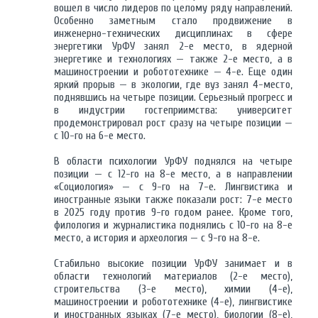
вошел в число лидеров по целому ряду направлений.
Особенно заметным стало продвижение в
инженерно-технических дисциплинах: в сфере
энергетики УрФУ занял 2-е место, в ядерной
энергетике и технологиях — также 2-е место, а в
машиностроении и робототехнике — 4-е. Еще один
яркий прорыв — в экологии, где вуз занял 4-место,
поднявшись на четыре позиции. Серьезный прогресс и
в индустрии гостеприимства: университет
продемонстрировал рост сразу на четыре позиции —
с 10-го на 6-е место.
В области психологии УрФУ поднялся на четыре
позиции — с 12-го на 8-е место, а в направлении
«Социология» — с 9-го на 7-е. Лингвистика и
иностранные языки также показали рост: 7-е место
в 2025 году против 9-го годом ранее. Кроме того,
филология и журналистика поднялись с 10-го на 8-е
место, а история и археология — с 9-го на 8-е.
Стабильно высокие позиции УрФУ занимает и в
области технологий материалов (2-е место),
строительства (3-е место), химии (4-е),
машиностроении и робототехнике (4-е), лингвистике
и иностранных языках (7-е место), биологии (8-е),