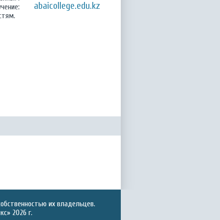
abaicollege.edu.kz
чение:
стям.
собственностью их владельцев.
с» 2026 г.