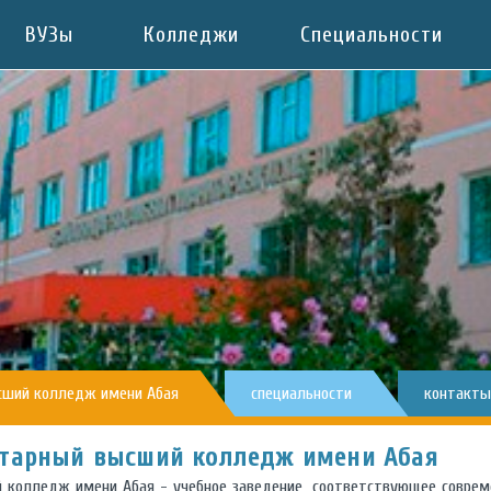
ВУЗы
Колледжи
Специальности
сший колледж имени Абая
специальности
контакты
тарный высший колледж имени Абая
колледж имени Абая - учебное заведение, соответствующее совре