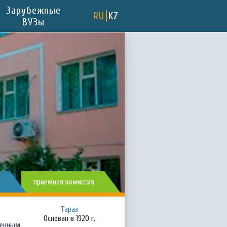
Зарубежные
RU
KZ
ВУЗы
приемная комиссия
Тараз
Основан в 1920 г.
менным