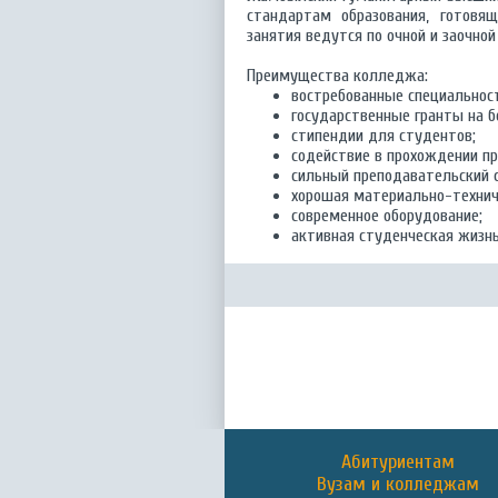
стандартам образования, готовящ
занятия ведутся по очной и заочной 
Преимущества колледжа:
востребованные специальнос
государственные гранты на б
стипендии для студентов;
содействие в прохождении пр
сильный преподавательский с
хорошая материально-технич
современное оборудование;
активная студенческая жизнь
Абитуриентам
Вузам и колледжам