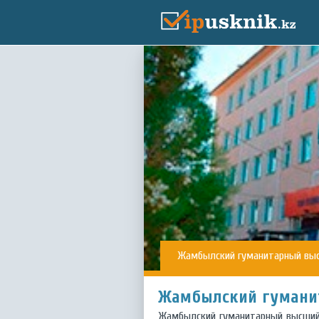
Жамбылский гуманитарный вы
Жамбылский гумани
Жамбылский гуманитарный высший 