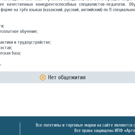
ее качественных конкурентоспособных специалистов-педагогов. Обу
форме на трёх языках (казахский, русский, английский) по 11 специально
ти;
есплатное обучение;
актики и трудоустройстве;
остав;
еская база;
.
Нет общежития
Все логотипы и торговые марки на сайте являются 
Все права защищены ИПФ «Артек