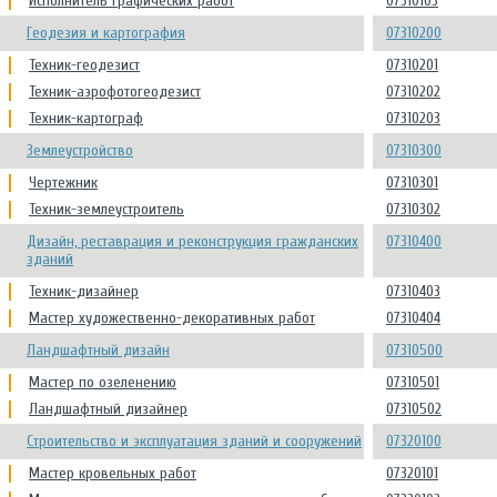
Исполнитель графических работ
07310103
Геодезия и картография
07310200
Техник-геодезист
07310201
Техник-аэрофотогеодезист
07310202
Техник-картограф
07310203
Землеустройство
07310300
Чертежник
07310301
Техник-землеустроитель
07310302
Дизайн, реставрация и реконструкция гражданских
07310400
зданий
Техник-дизайнер
07310403
Мастер художественно-декоративных работ
07310404
Ландшафтный дизайн
07310500
Мастер по озеленению
07310501
Ландшафтный дизайнер
07310502
Строительство и эксплуатация зданий и сооружений
07320100
Мастер кровельных работ
07320101