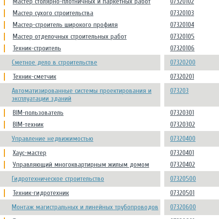
Мастер столярно-плотничных и паркетных работ
07320102
Мастер сухого строительства
07320103
Мастер-строитель широкого профиля
07320104
Мастер отделочных строительных работ
07320105
Техник-строитель
07320106
Сметное дело в строительстве
07320200
Техник-сметчик
07320201
Автоматизированные системы проектирования и
073203
эксплуатации зданий
BIM-пользователь
07320301
BIM-техник
07320302
Управление недвижимостью
07320400
Хаус-мастер
07320401
Управляющий многоквартирным жилым домом
07320402
Гидротехническое строительство
07320500
Техник-гидротехник
07320501
Монтаж магистральных и линейных трубопроводов
07320600