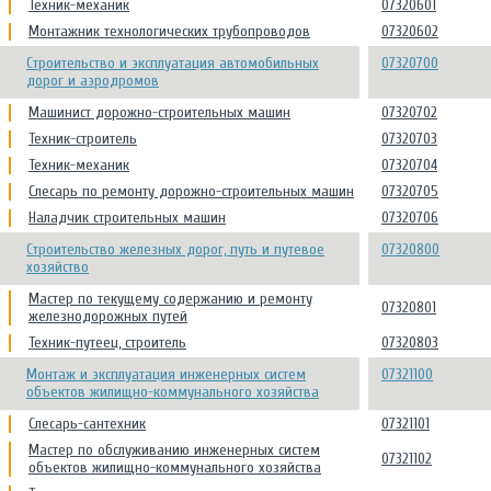
Техник-механик
07320601
Монтажник технологических трубопроводов
07320602
Строительство и эксплуатация автомобильных
07320700
дорог и аэродромов
Машинист дорожно-строительных машин
07320702
Техник-строитель
07320703
Техник-механик
07320704
Слесарь по ремонту дорожно-строительных машин
07320705
Наладчик строительных машин
07320706
Строительство железных дорог, путь и путевое
07320800
хозяйство
Мастер по текущему содержанию и ремонту
07320801
железнодорожных путей
Техник-путеец, строитель
07320803
Монтаж и эксплуатация инженерных систем
07321100
объектов жилищно-коммунального хозяйства
Слесарь-сантехник
07321101
Мастер по обслуживанию инженерных систем
07321102
объектов жилищно-коммунального хозяйства