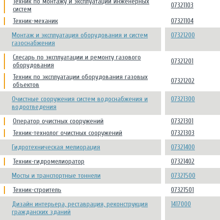
Техник по монтажу и эксплуатации инженерных
07321103
систем
Техник-механик
07321104
Монтаж и эксплуатация оборудования и систем
07321200
газоснабжения
Слесарь по эксплуатации и ремонту газового
07321201
оборудования
Техник по эксплуатации оборудования газовых
07321202
объектов
Очистные сооружения систем водоснабжения и
07321300
водоотведения
Оператор очистных сооружений
07321301
Техник-технолог очистных сооружений
07321303
Гидротехническая мелиорация
07321400
Техник-гидромелиоратор
07321402
Мосты и транспортные тоннели
07321500
Техник-строитель
07321501
Дизайн интерьера, реставрация, реконструкция
1417000
гражданских зданий