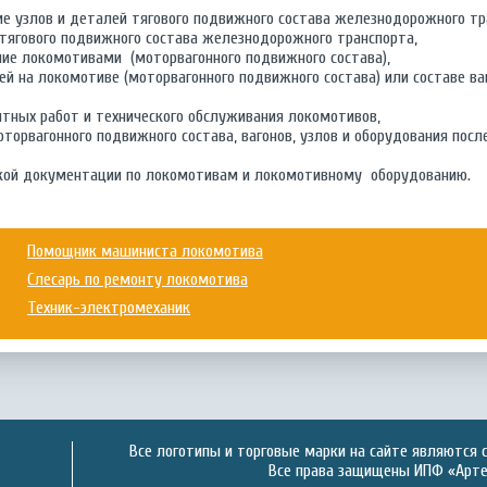
ие узлов и деталей тягового подвижного состава железнодорожного т
 тягового подвижного состава железнодорожного транспорта,
ние локомотивами (моторвагонного подвижного состава),
ей на локомотиве (моторвагонного подвижного состава) или составе ва
тных работ и технического обслуживания локомотивов,
торвагонного подвижного состава, вагонов, узлов и оборудования посл
ской документации по локомотивам и локомотивному оборудованию.
Помощник машиниста локомотива
Слесарь по ремонту локомотива
Техник-электромеханик
Все логотипы и торговые марки на сайте являются 
Все права защищены ИПФ «Артек