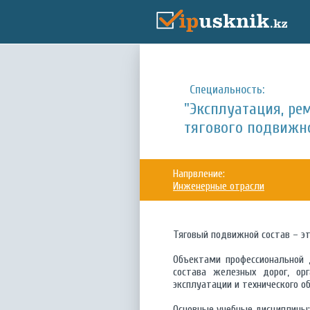
Специальность:
"Эксплуатация, ре
тягового подвижно
Напрвление:
Инженерные отрасли
Тяговый подвижной состав – э
Объектами профессиональной 
состава железных дорог, ор
эксплуатации и технического о
Основные учебные дисциплины