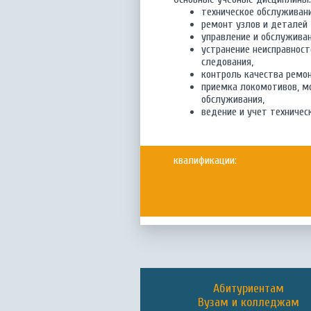
техническое обслуживан
ремонт узлов и деталей
управление и обслужива
устранение неисправност
следования,
контроль качества ремон
приемка локомотивов, мо
обслуживания,
ведение и учет техниче
квалификации:
Абитуриентам
Вузам и колледжам