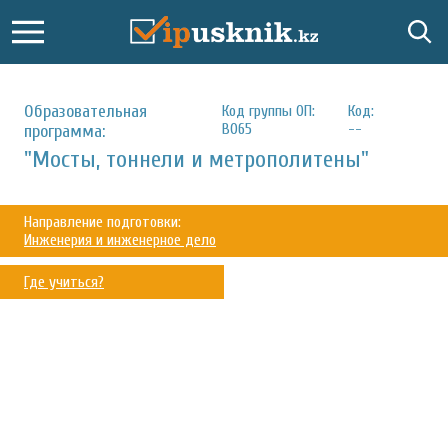
Образовательная
Код группы ОП:
Код:
B065
--
программа:
"Мосты, тоннели и метрополитены"
Направление подготовки:
Инженерия и инженерное дело
Где учиться?