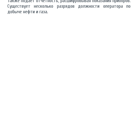
Также подает отчетность, расшифровывая показания приборов.
Существует несколько разрядов должности оператора по
добыче нефти и газа.