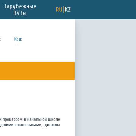
Зарубежные
RU
KZ
ВУЗы
:
Код:
--
ым процессом в начальной школе
младшими школьниками, должны