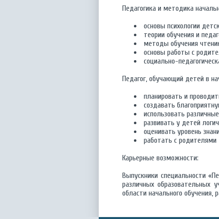
Педагогика и методика начальн
основы психологии детск
теории обучения и педаг
методы обучения чтению
основы работы с родите
социально-педагогическа
Педагог, обучающий детей в н
планировать и проводить
создавать благоприятную
использовать различные
развивать у детей логи
оценивать уровень знани
работать с родителями 
Карьерные возможности:
Выпускники специальности «Пе
различных образовательных у
области начального обучения, 