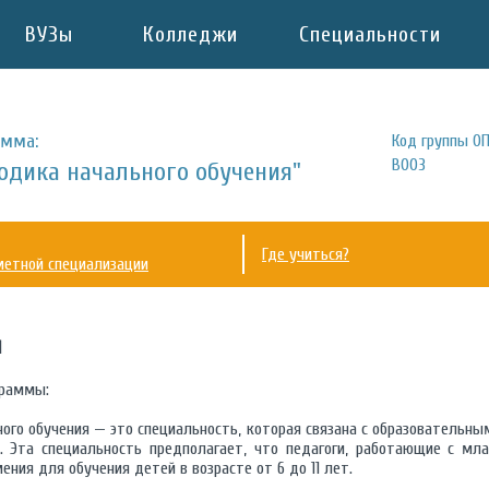
ВУЗы
Колледжи
Специальности
амма:
Код группы ОП
В003
одика начального обучения"
Где учиться?
метной специализации
афия
граммы:
ого обучения — это специальность, которая связана с образовательн
. Эта специальность предполагает, что педагоги, работающие с 
ния для обучения детей в возрасте от 6 до 11 лет.