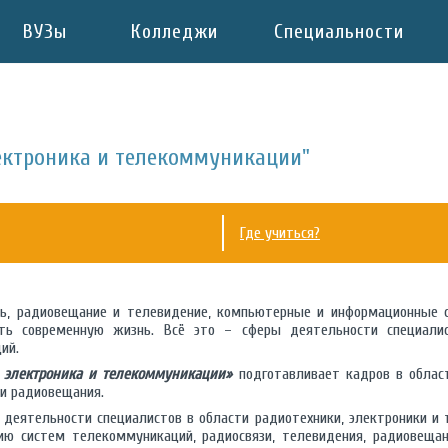
ВУЗы
Колледжи
Специальности
ектроника и телекоммуникации"
Где учиться?
зь, радиовещание и телевидение, компьютерные и информационные с
ть современную жизнь. Всё это – сферы деятельности специалис
ий.
, электроника и телекоммуникации»
подготавливает кадров в област
 и радиовещания.
 деятельности специалистов в области радиотехники, электроники 
ию систем телекоммуникаций, радиосвязи, телевидения, радиовещан