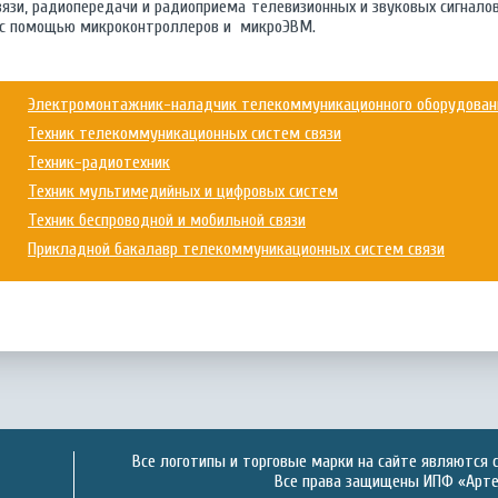
вязи, радиопередачи и радиоприема телевизионных и звуковых сигнало
х с помощью микроконтроллеров и микроЭВМ.
Электромонтажник-наладчик телекоммуникационного оборудовани
Техник телекоммуникационных систем связи
Техник-радиотехник
Техник мультимедийных и цифровых систем
Техник беспроводной и мобильной связи
Прикладной бакалавр телекоммуникационных систем связи
Все логотипы и торговые марки на сайте являются 
Все права защищены ИПФ «Артек