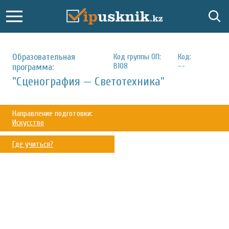
Образовательная
Код группы ОП:
Код:
B108
--
программа:
"Сценография — Светотехника"
Направление подготовки:
Искусство
Где учиться?