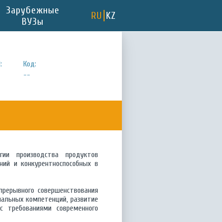
Зарубежные
RU
KZ
ВУЗы
:
Код:
--
гии производства продуктов
ний и конкурентноспособных в
прерывного совершенствования
нальных компетенций, развитие
 с требованиями современного