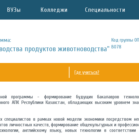
ВУЗы
Колледжи
Специальности
амма:
Код группы ОП
B078
водства продуктов животноводства"
Где учиться?
ьной программы - формирование будущих бакалавров техноло
ного АПК Республики Казахстан, обладающих высоким уровнем зна
х специалистов в рамках новой модели экономики посредством не
ентов личностных качеств, формирование общекультурных и профессио
сихологии, английскому языку, новых технологии в соответствии