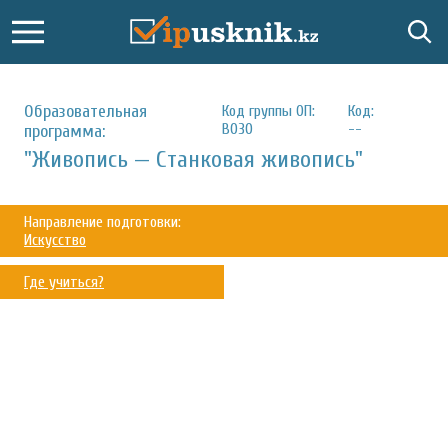
Образовательная
Код группы ОП:
Код:
B030
--
программа:
"Живопись — Станковая живопись"
Направление подготовки:
Искусство
Где учиться?