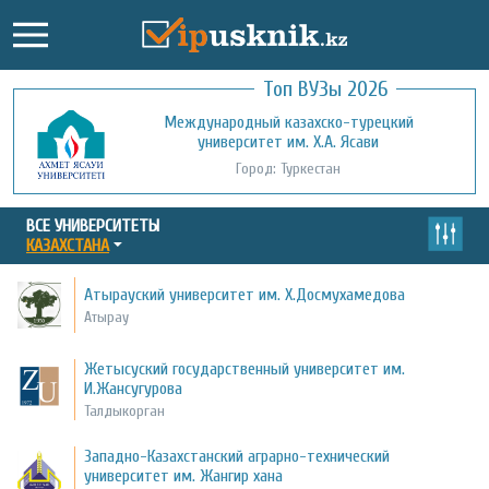
Топ ВУЗы 2026
Международный казахско-турецкий
Кызылординский открытый
университет им. Х.А. Ясави
университет
Город: Туркестан
Город: Кызылорда
ВСЕ УНИВЕРСИТЕТЫ
КАЗАХСТАНА
Атырауский университет им. Х.Досмухамедова
Атырау
Жетысуский государственный университет им.
И.Жансугурова
Талдыкорган
Западно-Казахстанский аграрно-технический
университет им. Жангир хана