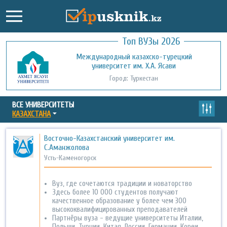
Топ ВУЗы 2026
Международный казахско-турецкий
Кызылординский открытый
университет им. Х.А. Ясави
университет
Город: Туркестан
Город: Кызылорда
ВСЕ УНИВЕРСИТЕТЫ
КАЗАХСТАНА
Восточно-Казахстанский университет им.
С.Аманжолова
Усть-Каменогорск
Вуз, где сочетаются традиции и новаторство
Здесь более 10 000 студентов получают
качественное образование у более чем 300
высококвалифицированных преподавателей
Партнёры вуза - ведущие университеты Италии,
Польши, Турции, Китая, России, Германии, Кореи,