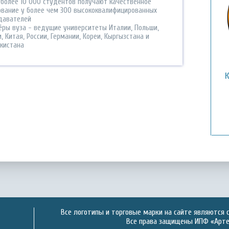
 более 10 000 студентов получают качественное
ование у более чем 300 высококвалифицированных
давателей
ёры вуза - ведущие университеты Италии, Польши,
, Китая, России, Германии, Кореи, Кыргызстана и
кистана
Все логотипы и торговые марки на сайте являются 
Все права защищены ИПФ «Артек