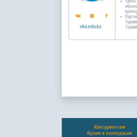
Здесь
образ
препо
Партн
Турции
vku.edu.kz
Таджи
Абитуриентам
Вузам и колледжам