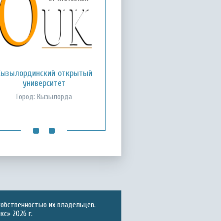
Кызылординский открытый
Международный казахско-
турецкий университет им.
университет
Х.А. Ясави
Город: Кызылорда
Город: Туркестан
собственностью их владельцев.
с» 2026 г.